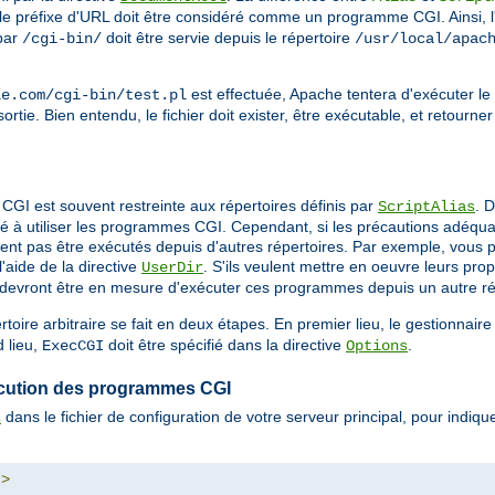
 le préfixe d'URL doit être considéré comme un programme CGI. Ainsi, 
par
doit être servie depuis le répertoire
/cgi-bin/
/usr/local/apac
est effectuée, Apache tentera d'exécuter le 
le.com/cgi-bin/test.pl
ortie. Bien entendu, le fichier doit exister, être exécutable, et retourne
CGI est souvent restreinte aux répertoires définis par
. 
ScriptAlias
é à utiliser les programmes CGI. Cependant, si les précautions adéquat
nt pas être exécutés depuis d'autres répertoires. Par exemple, vous po
'aide de la directive
. S'ils veulent mettre en oeuvre leurs p
UserDir
ls devront être en mesure d'exécuter ces programmes depuis un autre ré
ire arbitraire se fait en deux étapes. En premier lieu, le gestionnair
 lieu,
doit être spécifié dans la directive
.
ExecCGI
Options
exécution des programmes CGI
dans le fichier de configuration de votre serveur principal, pour indi
s
"
>