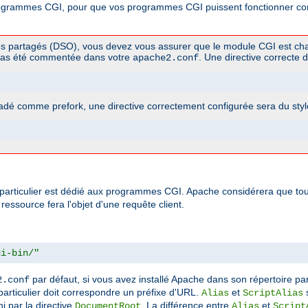
rogrammes CGI, pour que vos programmes CGI puissent fonctionner corr
es partagés (DSO), vous devez vous assurer que le module CGI est cha
pas été commentée dans votre
. Une directive correcte d
apache2.conf
dé comme prefork, une directive correctement configurée sera du styl
particulier est dédié aux programmes CGI. Apache considérera que tout 
essource fera l'objet d'une requête client.
gi-bin/"
par défaut, si vous avez installé Apache dans son répertoire par
2.conf
e particulier doit correspondre un préfixe d'URL.
et
s
Alias
ScriptAlias
i par la directive
. La différence entre
et
DocumentRoot
Alias
Script