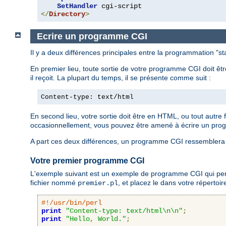
SetHandler
</
Directory
>
Ecrire un programme CGI
Il y a deux différences principales entre la programmation "
En premier lieu, toute sortie de votre programme CGI doit êt
il reçoit. La plupart du temps, il se présente comme suit :
Content-type: text/html
En second lieu, votre sortie doit être en HTML, ou tout autre
occasionnellement, vous pouvez être amené à écrire un pro
A part ces deux différences, un programme CGI ressemblera 
Votre premier programme CGI
L'exemple suivant est un exemple de programme CGI qui permet
fichier nommé
, et placez le dans votre répertoi
premier.pl
#!/usr/bin/perl
print
"Content-type: text/html\n\n"
;
print
"Hello, World."
;