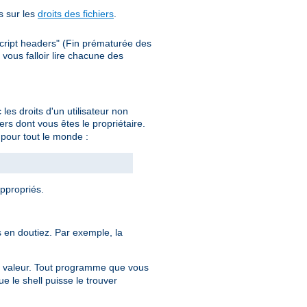
s sur les
droits des fichiers
.
cript headers" (Fin prématurée des
ous falloir lire chacune des
es droits d'un utilisateur non
rs dont vous êtes le propriétaire.
on pour tout le monde :
appropriés.
en doutiez. Par exemple, la
 valeur. Tout programme que vous
e le shell puisse le trouver