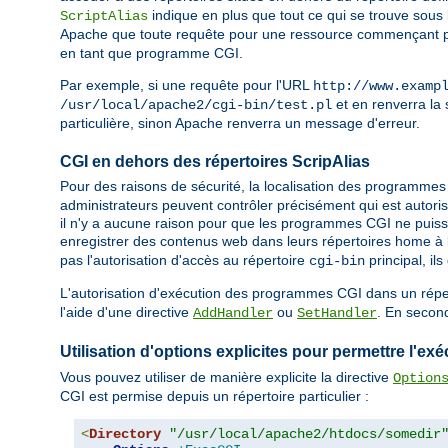
indique en plus que tout ce qui se trouve sous
ScriptAlias
Apache que toute requête pour une ressource commençant 
en tant que programme CGI.
Par exemple, si une requête pour l'URL
http://www.examp
et en renverra la s
/usr/local/apache2/cgi-bin/test.pl
particulière, sinon Apache renverra un message d'erreur.
CGI en dehors des répertoires ScripAlias
Pour des raisons de sécurité, la localisation des programmes 
administrateurs peuvent contrôler précisément qui est autoris
il n'y a aucune raison pour que les programmes CGI ne puisse
enregistrer des contenus web dans leurs répertoires home à l
pas l'autorisation d'accès au répertoire
principal, i
cgi-bin
L'autorisation d'exécution des programmes CGI dans un réperto
l'aide d'une directive
ou
. En second
AddHandler
SetHandler
Utilisation d'options explicites pour permettre l'
Vous pouvez utiliser de manière explicite la directive
Option
CGI est permise depuis un répertoire particulier :
<
Directory
"/usr/local/apache2/htdocs/somedir