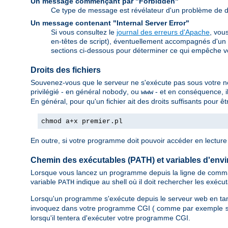
Un message commençant par "Forbidden"
Ce type de message est révélateur d'un problème de dr
Un message contenant "Internal Server Error"
Si vous consultez le
journal des erreurs d'Apache
, vou
en-têtes de script), éventuellement accompagnés d'un 
sections ci-dessous pour déterminer ce qui empêche v
Droits des fichiers
Souvenez-vous que le serveur ne s'exécute pas sous votre nom.
privilégié - en général
, ou
- et en conséquence, il
nobody
www
En général, pour qu'un fichier ait des droits suffisants pour 
chmod a+x premier.pl
En outre, si votre programme doit pouvoir accéder en lecture e
Chemin des exécutables (PATH) et variables d'env
Lorsque vous lancez un programme depuis la ligne de comman
variable
indique au shell où il doit rechercher les exécu
PATH
Lorsqu'un programme s'exécute depuis le serveur web en ta
invoquez dans votre programme CGI ( comme par exemple
lorsqu'il tentera d'exécuter votre programme CGI.