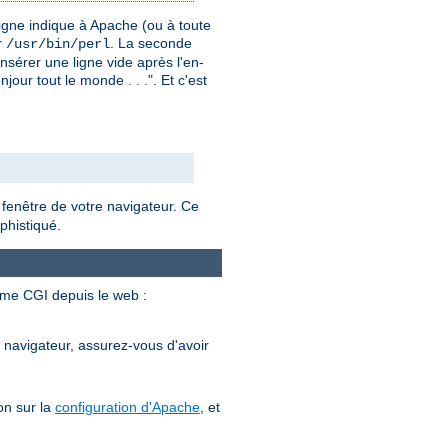
igne indique à Apache (ou à toute
r
. La seconde
/usr/bin/perl
insérer une ligne vide après l'en-
our tout le monde . . .". Et c'est
 fenêtre de votre navigateur. Ce
phistiqué.
mme CGI depuis le web :
e navigateur, assurez-vous d'avoir
on sur la
configuration d'Apache
, et