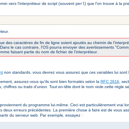
in vers l'interpréteur de script (souvent
) que l'on trouve à la p
perl
éteur.
que des caractères de fin de ligne soient ajoutés au chemin de l'interp
I. Dans le cas contraire, l'OS pourra envoyer des avertissements "Com
me faisant partie du nom de fichier de l'interpréteur.
nt
non standards, vous devrez vous assurez que ces variables lui sont
ement, assurez-vous qu'ils sont bien formatés selon la
RFC 2616
, sec
chiffres ou traits d'union. Tout en-tête dont le nom viole cette règle s
 proviennent du programme lui-même. Ceci est particulièrement vrai 
es deux erreurs précédentes. La première chose à faire est de vous a
partir du serveur web. Par exemple, essayez :