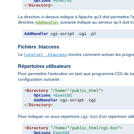
Options
+ExecCGI
</
Directory
>
La directive ci-dessus indique à Apache qu'il doit permettre l
directive
suivante indique au serveur qu'il doit t
AddHandler
AddHandler
 cgi-script 
.
cgi 
.
pl
Fichiers .htaccess
Le
montre comment activer les progra
tutoriel .htaccess
Répertoires utilisateurs
Pour permettre l'exécution en tant que programme CGI de tou
configuration suivante :
<
Directory
"/home/*/public_html"
>
Options
+ExecCGI
AddHandler
 cgi-script 
.
</
Directory
>
Pour indiquer un sous-répertoire
d'un répertoire uti
cgi-bin
<
Directory
"/home/*/public_html/cgi-bin"
>
Options
ExecCGI