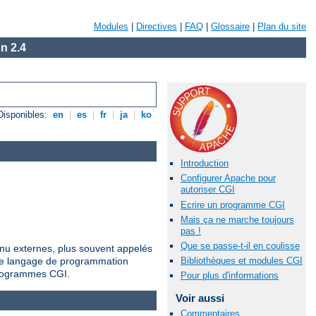
Modules
|
Directives
|
FAQ
|
Glossaire
|
Plan du site
n 2.4
Disponibles:
en
|
es
|
fr
|
ja
|
ko
Introduction
Configurer Apache pour
autoriser CGI
Ecrire un programme CGI
Mais ça ne marche toujours
pas !
Que se passe-t-il en coulisse
nu externes, plus souvent appelés
tre langage de programmation
Bibliothèques et modules CGI
 programmes CGI.
Pour plus d'informations
Voir aussi
Commentaires