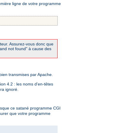
remière ligne de votre programme
réteur. Assurez-vous donc que
mand not found" à cause des
 bien transmises par Apache.
tion 4.2 : les noms d'en-têtes
era ignoré.
lorsque ce satané programme CGI
ssurer que votre programme