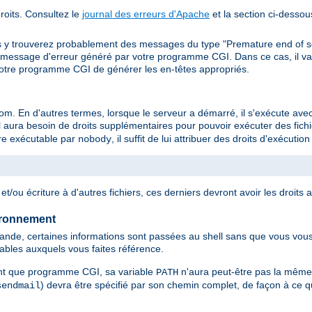
oits. Consultez le
journal des erreurs d'Apache
et la section ci-dessou
s y trouverez probablement des messages du type "Premature end of s
message d'erreur généré par votre programme CGI. Dans ce cas, il va v
otre programme CGI de générer les en-têtes appropriés.
 En d'autres termes, lorsque le serveur a démarré, il s'exécute avec l
 aura besoin de droits supplémentaires pour pouvoir exécuter des fichie
être exécutable par
, il suffit de lui attribuer des droits d'exécuti
nobody
t/ou écriture à d'autres fichiers, ces derniers devront avoir les droits 
ironnement
de, certaines informations sont passées au shell sans que vous vous 
tables auxquels vous faites référence.
nt que programme CGI, sa variable
n'aura peut-être pas la même
PATH
) devra être spécifié par son chemin complet, de façon à ce qu
sendmail