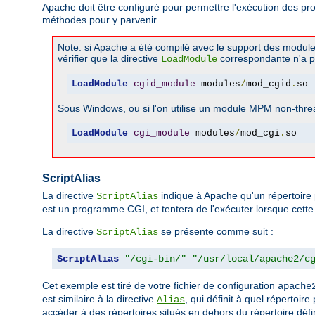
Apache doit être configuré pour permettre l'exécution des p
méthodes pour y parvenir.
Note: si Apache a été compilé avec le support des modul
vérifier que la directive
correspondante n'a 
LoadModule
LoadModule
cgid_module
 modules
/
mod_cgid
.
so
Sous Windows, ou si l'on utilise un module MPM non-threa
LoadModule
cgi_module
 modules
/
mod_cgi
.
so
ScriptAlias
La directive
indique à Apache qu'un répertoire 
ScriptAlias
est un programme CGI, et tentera de l'exécuter lorsque cette r
La directive
se présente comme suit :
ScriptAlias
ScriptAlias
"/cgi-bin/"
"/usr/local/apache2/c
Cet exemple est tiré de votre fichier de configuration
apache
est similaire à la directive
, qui définit à quel répertoir
Alias
accéder à des répertoires situés en dehors du répertoire défin