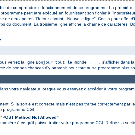
pable de comprendre le fonctionnement de ce programme. La première l
 programme peut être exécuté en fournissant son fichier à l'interpréteu
ie de deux paires "Retour chariot - Nouvelle ligne". Ceci a pour effet d'
ps du document. La troisième ligne affiche la chaîne de caractères "Bonj
e
us verrez la ligne
s'afficher dans la
Bonjour tout le monde . . .
avez de bonnes chances d'y parvenir pour tout autre programme plus so
 dans votre navigateur lorsque vous essayez d'accéder à votre progra
ent. Si la sortie est correcte mais n'est pas traitée correctement par l
re programme CGI.
 "POST Method Not Allowed"
manière à ce qu'il puisse traiter votre programme CGI. Relisez la secti