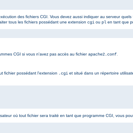
'exécution des fichiers CGI. Vous devez aussi indiquer au serveur quels f
raiter tous les fichiers possédant une extension
ou
en tant que 
cgi
pl
mmes CGI si vous n'avez pas accès au fichier
.
apache2.conf
t fichier possédant l'extension
et situé dans un répertoire utilisat
.cgi
lisateur où tout fichier sera traité en tant que programme CGI, vous pouve