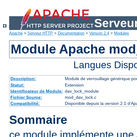
Serveu
Apache
>
Serveur HTTP
>
Documentation
>
Version 2.4
>
Modules
Module Apache mod
Langues Dispo
Description:
Module de verrouillage générique p
Statut:
Extension
Identificateur de Module:
dav_lock_module
Fichier Source:
mod_dav_lock.c
Compatibilité:
Disponible depuis la version 2.1 d'A
Sommaire
ce module implémente une A