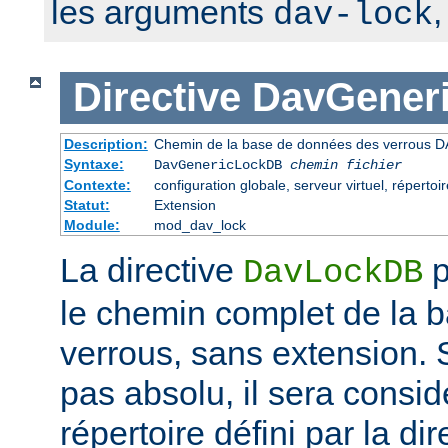
les arguments
dav-lock
Directive
DavGener
Description:
Chemin de la base de données des verrous D
Syntaxe:
DavGenericLockDB
chemin fichier
Contexte:
configuration globale, serveur virtuel, répertoir
Statut:
Extension
Module:
mod_dav_lock
La directive
p
DavLockDB
le chemin complet de la 
verrous, sans extension. S
pas absolu, il sera consi
répertoire défini par la di