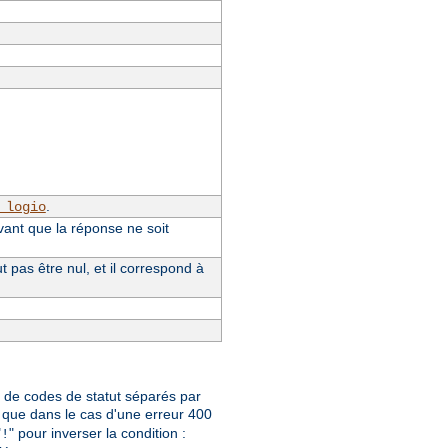
.
_logio
vant que la réponse ne soit
pas être nul, et il correspond à
te de codes de statut séparés par
que dans le cas d'une erreur 400
"
" pour inverser la condition :
!