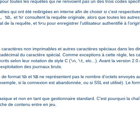
pour toutes les requêtes qui
ne
renvoient
pas
un des trois codes spécif
êtes qui ont été redirigées en interne afin de choisir si c'est respective
et
consultent la requête originale, alors que toutes les autres 
, %D,
%r
nal de la requête, et
pour enregistrer l'utilisateur authentifié à l'ori
%<u
les caractères non imprimables et autres caractères spéciaux dans les di
xadécimal du caractère spécial. Comme exceptions à cette règle, les c
crits selon leur notation de style C (
,
, etc...). Avant la version 2
\n
\t
l'exploitation des journaux bruts.
es de format
et
ne représentent pas le nombre d'octets envoyés au c
%b
%B
exemple, si la connexion est abandonnée, ou si SSL est utilisé). Le for
sique et non en tant que gestionnaire standard. C'est pourquoi la cha
che de contenu entre en jeu.