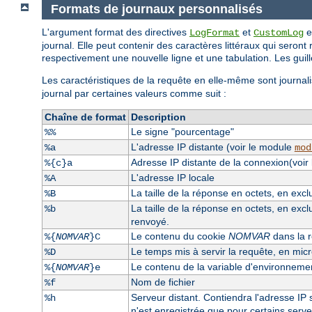
Formats de journaux personnalisés
L'argument format des directives
et
e
LogFormat
CustomLog
journal. Elle peut contenir des caractères littéraux qui seront 
respectivement une nouvelle ligne et une tabulation. Les guille
Les caractéristiques de la requête en elle-même sont journali
journal par certaines valeurs comme suit :
Chaîne de format
Description
Le signe "pourcentage"
%%
L'adresse IP distante (voir le module
%a
mod
Adresse IP distante de la connexion(voir
%{c}a
L'adresse IP locale
%A
La taille de la réponse en octets, en exc
%B
La taille de la réponse en octets, en excl
%b
renvoyé.
Le contenu du cookie
NOMVAR
dans la r
%{
NOMVAR
}C
Le temps mis à servir la requête, en mi
%D
Le contenu de la variable d'environnem
%{
NOMVAR
}e
Nom de fichier
%f
Serveur distant. Contiendra l'adresse IP s
%h
n'est enregistrée que pour certains serv