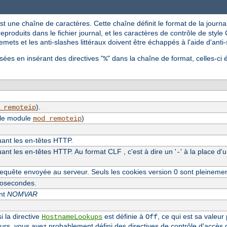
st une chaîne de caractères. Cette chaîne définit le format de la journal
reproduits dans le fichier journal, et les caractères de contrôle de style C
mets et les anti-slashes littéraux doivent être échappés à l'aide d'anti
sées en insérant des directives "
" dans la chaîne de format, celles-ci 
%
).
_remoteip
 le module
)
mod_remoteip
luant les en-têtes HTTP.
uant les en-têtes HTTP. Au format CLF , c'est à dire un '
' à la place d'
-
equête envoyée au serveur. Seuls les cookies version 0 sont pleineme
crosecondes.
ent
NOMVAR
i la directive
est définie à
, ce qui est sa valeur
HostnameLookups
Off
eurs, vous avez probablement défini des directives de contrôle d'accès