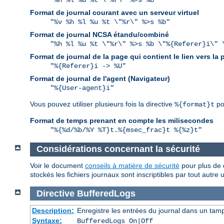
"%h %l %u %t \"%r\" %>s %b"
Format de journal courant avec un serveur virtuel
"%v %h %l %u %t \"%r\" %>s %b"
Format de journal NCSA étandu/combiné
"%h %l %u %t \"%r\" %>s %b \"%{Referer}i\" 
Format de journal de la page qui contient le lien vers la
"%{Referer}i -> %U"
Format de journal de l'agent (Navigateur)
"%{User-agent}i"
Vous pouvez utiliser plusieurs fois la directive
po
%{format}t
Format de temps prenant en compte les milisecondes
"%{%d/%b/%Y %T}t.%{msec_frac}t %{%z}t"
Considérations concernant la sécurité
Voir le document
conseils à matière de sécurité
pour plus de d
stockés les fichiers journaux sont inscriptibles par tout autre 
Directive
BufferedLogs
Description:
Enregistre les entrées du journal dans un tam
Syntaxe:
BufferedLogs On|Off