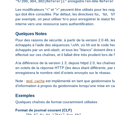
enregistre l'en-tête
"%!200,304,302{Referer}i"
Referer
Les modificateurs "<" et ">" peuvent être utilisés pour les requ
qui doit être consultée. Par défaut, les directives
%s, %U, %T
par exemple, on peut utiliser
pour enregistrer le statut fi
%>s
interne vers une ressource sans authentification.
Quelques Notes
Pour des raisons de sécurité, à partir de la version 2.0.46, 
échappés à l'aide des séquences
, où
hh
est le code he
\x
hh
échappés par un anti-slash, et tous les "blancs" doivent être é
effectué sur ces chaînes, et il fallait être très prudent lors de 
A la différence de la version 1.3, depuis httpd 2.0, les chaîn
en octets de la réponse HTTP (les deux étant différents, par 
enregistrera le nombre réel d'octets envoyés sur le réseau.
Note :
est implémenté en tant que gestionnaire ba
mod_cache
d'information à propos du gestionnaire lorsqu'une mise en ca
Exemples
Quelques chaînes de format couramment utilisées :
Format de journal courant (CLF)