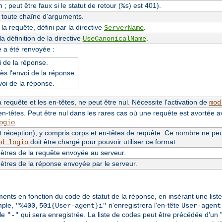
 ; peut être faux si le statut de retour (
) est 401).
%s
e toute chaîne d'arguments.
a requête, défini par la directive
.
ServerName
 définition de la directive
.
UseCanonicalName
e a été renvoyée :
 de la réponse.
ès l'envoi de la réponse.
voi de la réponse.
requête et les en-têtes, ne peut être nul. Nécessite l'activation de
mod
n-têtes. Peut être nul dans les rares cas où une requête est avortée a
.
ogio
 réception), y compris corps et en-têtes de requête. Ce nombre ne peut 
doit être chargé pour pouvoir utiliser ce format.
od_logio
tres de la requête envoyée au serveur.
tres de la réponse envoyée par le serveur.
éments en fonction du code de statut de la réponse, en insérant une lis
mple,
n'enregistrera l'en-tête
"%400,501{User-agent}i"
User-agent
ale
qui sera enregistrée. La liste de codes peut être précédée d'un 
"-"