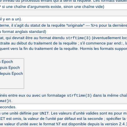
thread du processus enfant qui a servi la requête. Les formats valide
si une chaîne d'arguments existe, sinon une chaîne vide)
?
l y en a un).
erne, il s'agit du statut de la requête *originale* ---
pour la dernière
%>s
u format anglais standard)
at, qui devrait être au format étendu
(éventuellement loc
strftime(3)
extraite au début du traitement de la requête ; s'il commence par
, 
end:
séquent vers la fin du traitement de la requête. Hormis les formats suppo
s Epoch
epuis Epoch
depuis Epoch
inés entre eux ou avec un formatage
dans la même chaîn
strftime(3)
.
mat
}t
secondes.
s une unité définie par
. Les valeurs d'unité valides sont
pour mi
UNIT
ms
est omis, la valeur de l'unité par défaut est la seconde ; spécifier la
NIT
une valeur d'unité avec le format
est disponible depuis la version 2.
%T