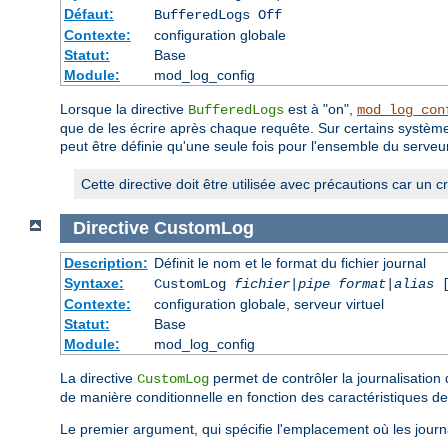
Défaut:
BufferedLogs Off
Contexte:
configuration globale
Statut:
Base
Module:
mod_log_config
Lorsque la directive
est à "on",
BufferedLogs
mod_log_con
que de les écrire après chaque requête. Sur certains systèmes
peut être définie qu'une seule fois pour l'ensemble du serveur 
Cette directive doit être utilisée avec précautions car un 
Directive
CustomLog
Description:
Définit le nom et le format du fichier journal
Syntaxe:
CustomLog
fichier
|
pipe
format
|
alias
[
Contexte:
configuration globale, serveur virtuel
Statut:
Base
Module:
mod_log_config
La directive
permet de contrôler la journalisation 
CustomLog
de manière conditionnelle en fonction des caractéristiques de
Le premier argument, qui spécifie l'emplacement où les journ