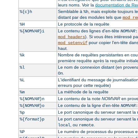
leurs noms. Voir la
documentation de Req
Semblable à
, mais exploite toujours 
%{c}h
%h
distant par des modules tels que
mod_re
Le protocole de la requête
%H
Le contenu des lignes d'en-tête
%{
NOMVAR
}i
NOMVAR
:
). Si vous êtes intéressé pa
mod_headers
pour copier l'en-tête dan
mod_setenvif
haut.
Nombre de requêtes persistantes en cours
%k
première requête après la requête initiale, 
Le nom de connexion distant (en provenanc
%l
.
On
L'identifiant du message de journalisatio
%L
erreurs pour cette requête)
La méthode de la requête
%m
Le contenu de la note
NOMVAR
en prove
%{
NOMVAR
}n
Le contenu de la ligne d'en-tête
%{
NOMVAR
}o
NOMVAR
:
Le port canonique du serveur servant la
%p
Le port canonique du serveur servant la re
%{
format
}p
, ou
.
local
remote
Le numéro de processus du processus enf
%P