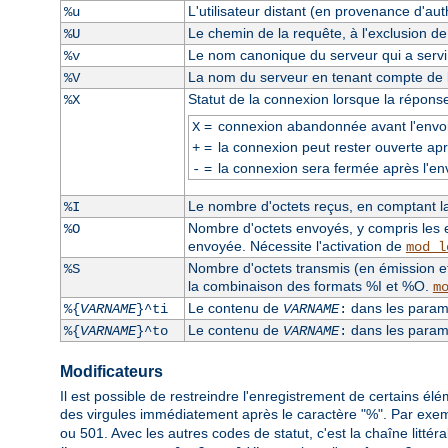
L'utilisateur distant (en provenance d'auth
%u
Le chemin de la requête, à l'exclusion d
%U
Le nom canonique du serveur qui a servi l
%v
La nom du serveur en tenant compte de la
%V
Statut de la connexion lorsque la répons
%X
=
connexion abandonnée avant l'envoi
X
=
la connexion peut rester ouverte apr
+
=
la connexion sera fermée après l'en
-
Le nombre d'octets reçus, en comptant la 
%I
Nombre d'octets envoyés, y compris les e
%O
envoyée. Nécessite l'activation de
mod_l
Nombre d'octets transmis (en émission et
%S
la combinaison des formats %I et %O.
m
Le contenu de
dans les paramè
%{
VARNAME
}^ti
VARNAME
:
Le contenu de
dans les paramè
%{
VARNAME
}^to
VARNAME
:
Modificateurs
Il est possible de restreindre l'enregistrement de certains él
des virgules immédiatement après le caractère "%". Par exe
ou 501. Avec les autres codes de statut, c'est la chaîne littér