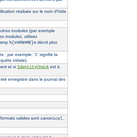
fication réalisée sur le nom d'hôte
'autres modules (par exemple
des modules, utilisez
champ
décrit plus
%{
VARNAME
}e
ée ; par exemple, '1' signifie la
quête initiale).
ent et si
est à
IdentityCheck
 été enregistré dans le journal des
s formats valides sont
,
canonical