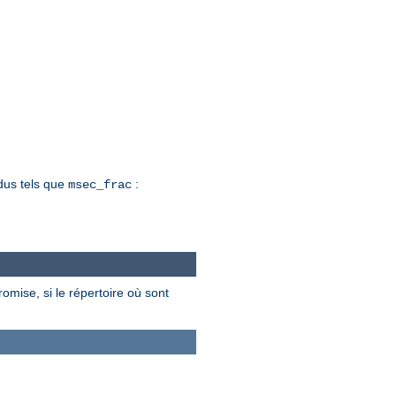
dus tels que
:
msec_frac
omise, si le répertoire où sont