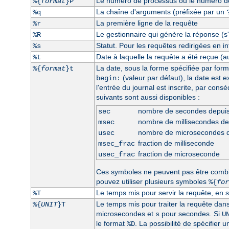
Le numéro de processus ou le numéro de 
%{
format
}P
La chaîne d'arguments (préfixée par un
%q
La première ligne de la requête
%r
Le gestionnaire qui génère la réponse (s'i
%R
Statut. Pour les requêtes redirigées en int
%s
Date à laquelle la requête a été reçue (a
%t
La date, sous la forme spécifiée par form
%{
format
}t
(valeur par défaut), la date est 
begin:
l'entrée du journal est inscrite, par con
suivants sont aussi disponibles :
nombre de secondes depui
sec
nombre de millisecondes d
msec
nombre de microsecondes 
usec
fraction de milliseconde
msec_frac
fraction de microseconde
usec_frac
Ces symboles ne peuvent pas être comb
pouvez utiliser plusieurs symboles
%{
for
Le temps mis pour servir la requête, en 
%T
Le temps mis pour traiter la requête dan
%{
UNIT
}T
microsecondes et
pour secondes. Si
s
U
le format
. La possibilité de spécifier 
%D