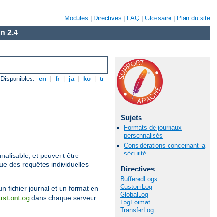
Modules
|
Directives
|
FAQ
|
Glossaire
|
Plan du site
n 2.4
Disponibles:
en
|
fr
|
ja
|
ko
|
tr
Sujets
Formats de journaux
personnalisés
Considérations concernant la
sécurité
nalisable, et peuvent être
que des requêtes individuelles
Directives
BufferedLogs
CustomLog
un fichier journal et un format en
GlobalLog
dans chaque serveur.
ustomLog
LogFormat
TransferLog