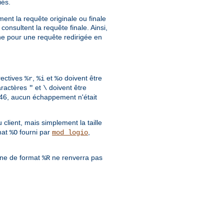
iés.
ment la requête originale ou finale
consultent la requête finale. Ainsi,
gine pour une requête redirigée en
rectives
,
et
doivent être
%r
%i
%o
aractères
et
doivent être
"
\
.0.46, aucun échappement n'était
lient, mais simplement la taille
mat
fourni par
,
%O
mod_logio
îne de format
ne renverra pas
%R