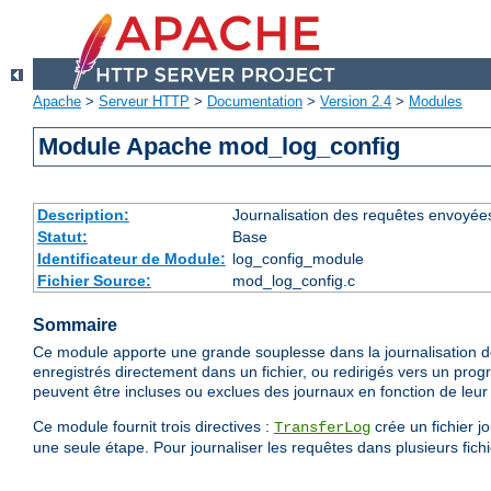
Apache
>
Serveur HTTP
>
Documentation
>
Version 2.4
>
Modules
Module Apache mod_log_config
Description:
Journalisation des requêtes envoyée
Statut:
Base
Identificateur de Module:
log_config_module
Fichier Source:
mod_log_config.c
Sommaire
Ce module apporte une grande souplesse dans la journalisation de
enregistrés directement dans un fichier, ou redirigés vers un prog
peuvent être incluses ou exclues des journaux en fonction de leur 
Ce module fournit trois directives :
crée un fichier j
TransferLog
une seule étape. Pour journaliser les requêtes dans plusieurs fichie