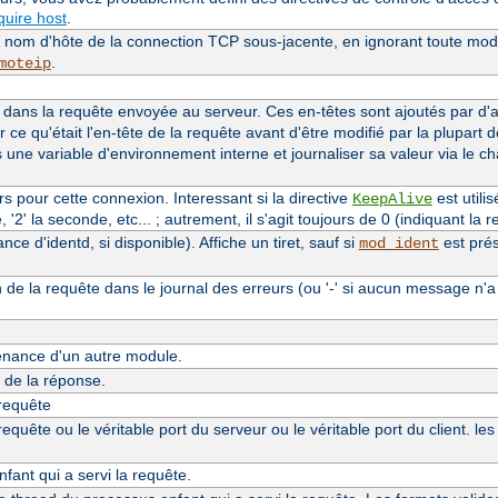
uire host
.
le nom d'hôte de la connection TCP sous-jacente, en ignorant toute modi
.
moteip
dans la requête envoyée au serveur. Ces en-têtes sont ajoutés par d
r ce qu'était l'en-tête de la requête avant d'être modifié par la plupart 
s une variable d'environnement interne et journaliser sa valeur via le 
 pour cette connexion. Interessant si la directive
est utilis
KeepAlive
'2' la seconde, etc... ; autrement, il s'agit toujours de 0 (indiquant la re
e d'identd, si disponible). Affiche un tiret, sauf si
est prés
mod_ident
n de la requête dans le journal des erreurs (ou '-' si aucun message n'a
nance d'un autre module.
de la réponse.
 requête
quête ou le véritable port du serveur ou le véritable port du client. le
ant qui a servi la requête.