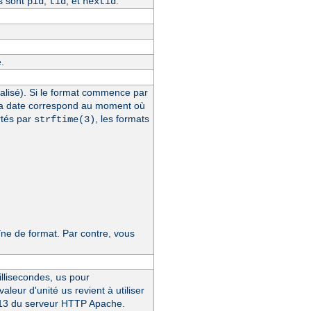
s sont
,
, et
.
pid
tid
hextid
.
alisé). Si le format commence par
la date correspond au moment où
rtés par
, les formats
strftime(3)
e de format. Par contre, vous
llisecondes,
pour
us
 valeur d'unité
revient à utiliser
us
4.13 du serveur HTTP Apache.