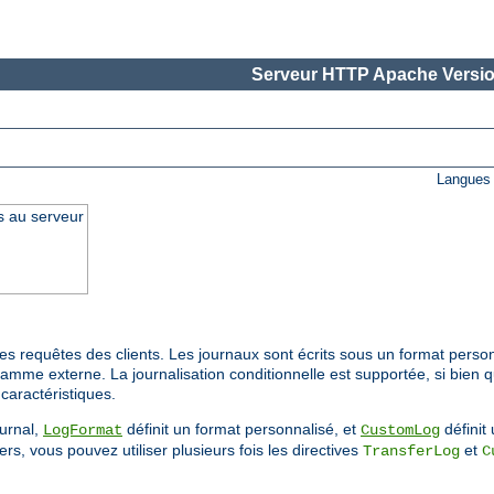
Serveur HTTP Apache Versio
Langues 
s au serveur
s requêtes des clients. Les journaux sont écrits sous un format person
ramme externe. La journalisation conditionnelle est supportée, si bien 
caractéristiques.
ournal,
définit un format personnalisé, et
définit 
LogFormat
CustomLog
rs, vous pouvez utiliser plusieurs fois les directives
et
TransferLog
C