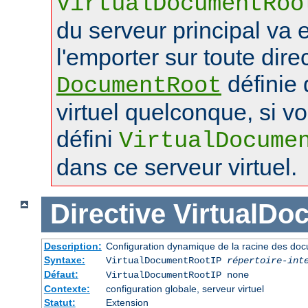
VirtualDocumentRoo
du serveur principal va 
l'emporter sur toute dire
définie 
DocumentRoot
virtuel quelconque, si v
défini
VirtualDocume
dans ce serveur virtuel.
Directive
VirtualDo
Description:
Configuration dynamique de la racine des doc
Syntaxe:
VirtualDocumentRootIP
répertoire-int
Défaut:
VirtualDocumentRootIP none
Contexte:
configuration globale, serveur virtuel
Statut:
Extension