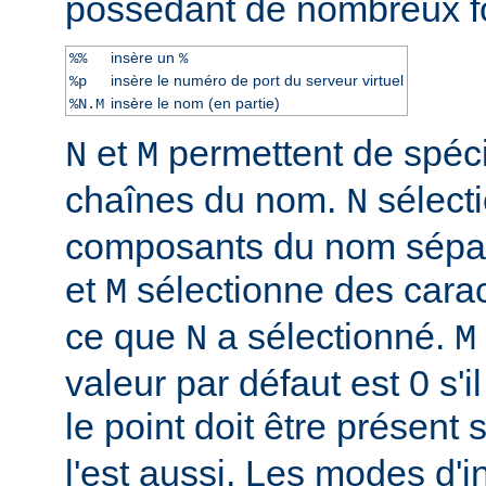
possèdant de nombreux f
insère un
%%
%
insère le numéro de port du serveur virtuel
%p
insère le nom (en partie)
%N.M
et
permettent de spéci
N
M
chaînes du nom.
sélect
N
composants du nom sépar
et
sélectionne des caract
M
ce que
a sélectionné.
N
M
valeur par défaut est 0 s'il
le point doit être présent 
l'est aussi. Les modes d'i