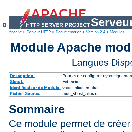
Serveu
Apache
>
Serveur HTTP
>
Documentation
>
Version 2.4
>
Modules
Module Apache mod_
Langues Disp
Description:
Permet de configurer dynamiquement
Statut:
Extension
Identificateur de Module:
vhost_alias_module
Fichier Source:
mod_vhost_alias.c
Sommaire
Ce module permet de créer