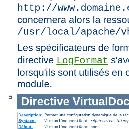
http://www.domaine.
concernera alors la resso
/usr/local/apache/v
Les spécificateurs de for
directive
s'avè
LogFormat
lorsqu'ils sont utilisés en
module.
Directive
VirtualDo
Description:
Permet une configuration dynamique de la rac
Syntaxe:
VirtualDocumentRoot
répertoire-inter
Défaut:
VirtualDocumentRoot none